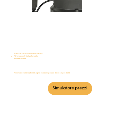
TreeTalker®Carbon
Precision stem radial measurement
Air temp and relative humidity
Accelerometer
Assembla il kit di cui hai bisogno e scopri il prezzo dei nostri prodotti:
Simulatore prezzi